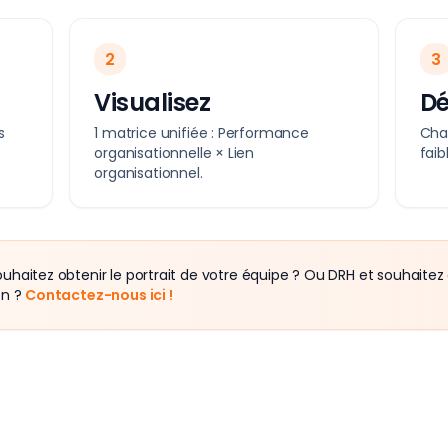
2
3
Visualisez
D
s
1 matrice unifiée : Performance
Chaî
organisationnelle × Lien
fai
organisationnel.
uhaitez obtenir le portrait de votre équipe ? Ou DRH et souhaitez 
on ?
Contactez-nous ici !