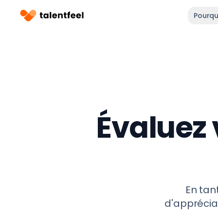
Pourqu
Évaluez 
En tan
d'appréciat