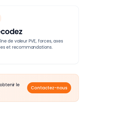
écodez
ne de valeur PVE, forces, axes
bles et recommandations.
obtenir le
Contactez-nous