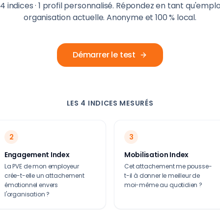
· 4 indices · 1 profil personnalisé. Répondez en tant qu'empl
organisation actuelle. Anonyme et 100 % local.
Démarrer le test
LES 4 INDICES MESURÉS
2
3
Engagement Index
Mobilisation Index
La PVE de mon employeur
Cet attachement me pousse-
crée-t-elle un attachement
t-il à donner le meilleur de
émotionnel envers
moi-même au quotidien ?
l'organisation ?