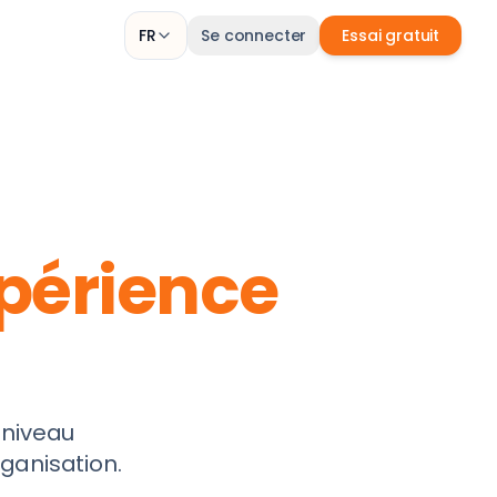
FR
Se connecter
Essai gratuit
périence
 niveau
rganisation.